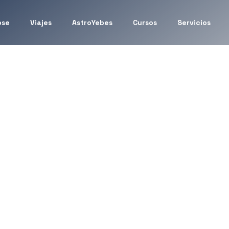
pse
Viajes
AstroYebes
Cursos
Servicios