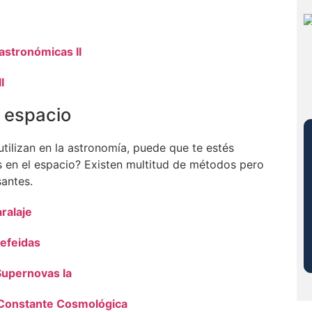
stronómicas II
I
 espacio
ilizan en la astronomía, puede que te estés
 en el espacio? Existen multitud de métodos pero
santes.
aralaje
Cefeidas
 Supernovas Ia
V: Constante Cosmológica