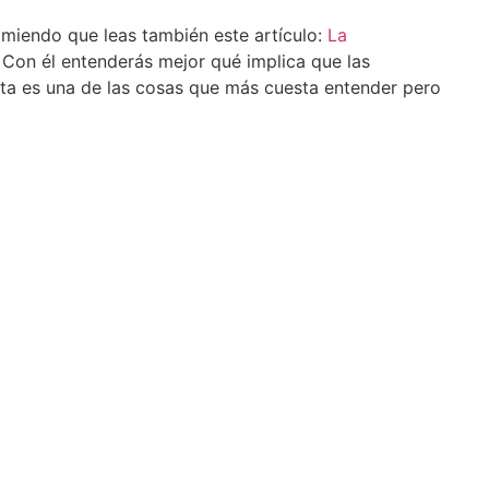
comiendo que leas también este artículo:
La
. Con él entenderás mejor qué implica que las
Esta es una de las cosas que más cuesta entender pero
ía.
ver las
Efemérides
s boreales?
astronómicas de
febrero de 2026
jos para ver las
Hola de nuevo y
 Llevamos años
bienvenidos a las
o y guiando
efemérides
s en la