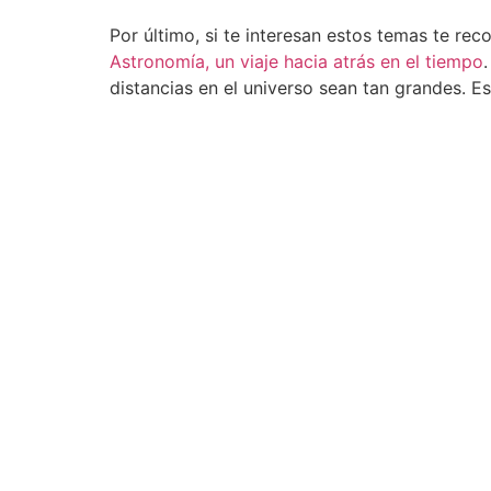
Por último, si te interesan estos temas te re
Astronomía, un viaje hacia atrás en el tiempo
distancias en el universo sean tan grandes. 
que a más personas enamoran de la astronom
Efemérides
¿Cómo 
astronómicas de
aurora
marzo de 2026
10 conse
Hola de nuevo y
auroras
bienvenidos a las
viajand
efemérides
persona