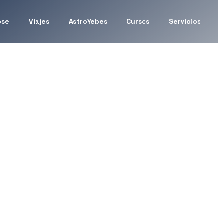
pse
Viajes
AstroYebes
Cursos
Servicios