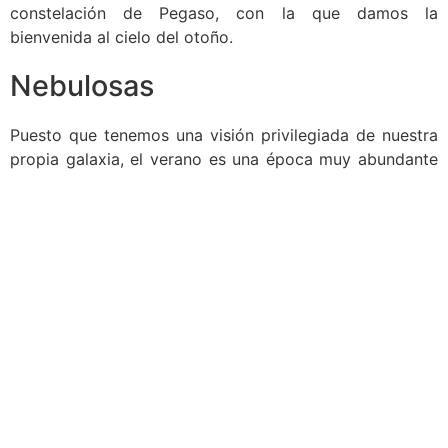
constelación de Pegaso, con la que damos la
bienvenida al cielo del otoño.
Nebulosas
Puesto que tenemos una visión privilegiada de nuestra
propia galaxia, el verano es una época muy abundante
en nebulosas. Todo el recorrido que marca nuestra
galaxia en el cielo está plagado de nubes de gas en las
que se produce el nacimiento de las estrellas; y la
región de Sagitario es especialmente densa en ellas. Si
diriges tu telescopio hacia esa zona, es muy probable
que te topes con varias nebulosas. Entre las más
conocidas y espectaculares destacan la
nebulosa de la
Laguna y la Trífida (M20 y M8)
, que además pueden ser
vistas a la vez si miramos con pocos aumentos. Un
poco más arriba, la
nebulosa Omega, conocida como
M17
, muestra una curiosa figura en forma de “pato” o
de “2” muy característica.