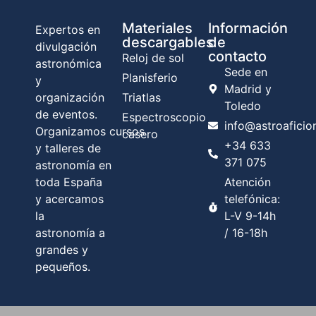
Materiales
Información
Expertos en
descargables
de
divulgación
contacto
Reloj de sol
astronómica
Sede en
Planisferio
y
Madrid y
organización
Triatlas
Toledo
de eventos.
Espectroscopio
info@astroafici
Organizamos cursos
casero
+34 633
y talleres de
371 075
astronomía en
toda España
Atención
y acercamos
telefónica:
la
L-V 9-14h
astronomía a
/ 16-18h
grandes y
pequeños.