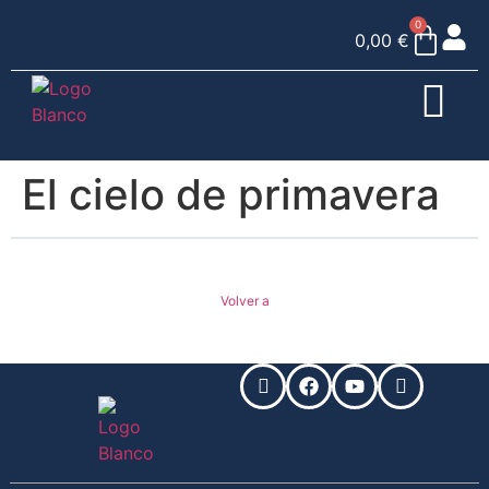
0
0,00
€
El cielo de primavera
Volver a